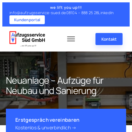
Zum
we lift you up!!!
Inhalt
info@aufzugsservice-sued.de
08104 – 888 25 28
LinkedIn
springen
Kundenportal
Kontakt
Neuanlage – Aufzüge für
Neubau und Sanierung
Erstgespräch vereinbaren
Kostenlos & unverbindlich →